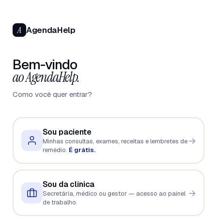
A
AgendaHelp
Bem-vindo
ao AgendaHelp.
Como você quer entrar?
Sou paciente
→
Minhas consultas, exames, receitas e lembretes de
remédio.
É grátis.
Sou da clínica
→
Secretária, médico ou gestor — acesso ao painel
de trabalho.